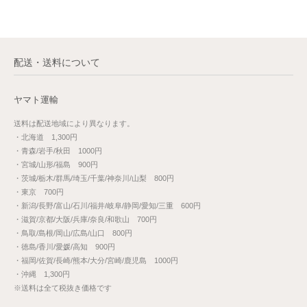
配送・送料について
ヤマト運輸
送料は配送地域により異なります。
・北海道 1,300円
・青森/岩手/秋田 1000円
・宮城/山形/福島 900円
・茨城/栃木/群馬/埼玉/千葉/神奈川/山梨 800円
・東京 700円
・新潟/長野/富山/石川/福井/岐阜/静岡/愛知/三重 600円
・滋賀/京都/大阪/兵庫/奈良/和歌山 700円
・鳥取/島根/岡山/広島/山口 800円
・徳島/香川/愛媛/高知 900円
・福岡/佐賀/長崎/熊本/大分/宮崎/鹿児島 1000円
・沖縄 1,300円
※送料は全て税抜き価格です