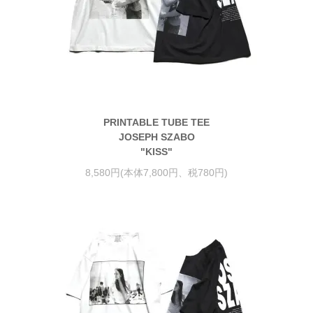
PRINTABLE TUBE TEE
JOSEPH SZABO
"KISS"
8,580円(本体7,800円、税780円)