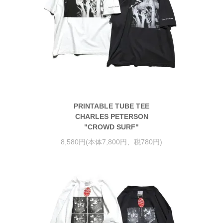
PRINTABLE TUBE TEE
CHARLES PETERSON
"CROWD SURF"
8,580円(本体7,800円、税780円)