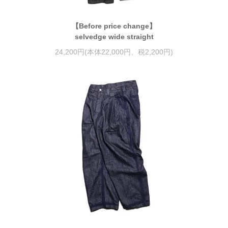
【Before price change】
selvedge wide straight
24,200円(本体22,000円、税2,200円)