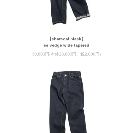
【charcoal black】
selvedge wide tapered
30,800円(本体28,000円、税2,800円)