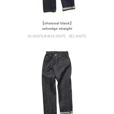
【charcoal black】
selvedge straight
30,800円(本体28,000円、税2,800円)