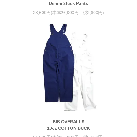
Denim 2tuck Pants
28,600円(本体26,000円、税2,600円)
BIB OVERALLS
10oz COTTON DUCK