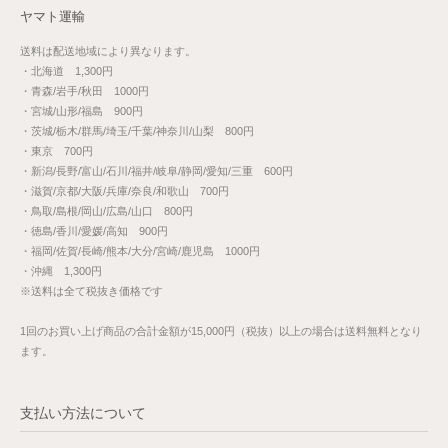
ヤマト運輸
送料は配送地域により異なります。
・北海道 1,300円
・青森/岩手/秋田 1000円
・宮城/山形/福島 900円
・茨城/栃木/群馬/埼玉/千葉/神奈川/山梨 800円
・東京 700円
・新潟/長野/富山/石川/福井/岐阜/静岡/愛知/三重 600円
・滋賀/京都/大阪/兵庫/奈良/和歌山 700円
・鳥取/島根/岡山/広島/山口 800円
・徳島/香川/愛媛/高知 900円
・福岡/佐賀/長崎/熊本/大分/宮崎/鹿児島 1000円
・沖縄 1,300円
※送料は全て税抜き価格です
1回のお買い上げ商品の合計金額が15,000円（税抜）以上の場合は送料無料となり
ます。
支払い方法について