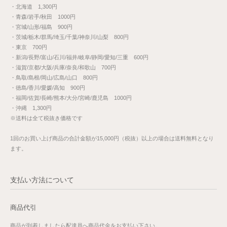
・北海道 1,300円
・青森/岩手/秋田 1000円
・宮城/山形/福島 900円
・茨城/栃木/群馬/埼玉/千葉/神奈川/山梨 800円
・東京 700円
・新潟/長野/富山/石川/福井/岐阜/静岡/愛知/三重 600円
・滋賀/京都/大阪/兵庫/奈良/和歌山 700円
・鳥取/島根/岡山/広島/山口 800円
・徳島/香川/愛媛/高知 900円
・福岡/佐賀/長崎/熊本/大分/宮崎/鹿児島 1000円
・沖縄 1,300円
※送料は全て税抜き価格です
1回のお買い上げ商品の合計金額が15,000円（税抜）以上の場合は送料無料となり
ます。
支払い方法について
商品代引
商品が到着しましたら配達員へ商品代金をお支払い下さい。