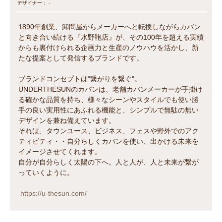
デザイナー： -
1890年創業、卸問屋からメーカーへと転換しながらカバン
と向き合い続ける『水野鞄店』が、その100年を超える実績
からも裏付けられる企画力と生産のノウハウを活かし、新
たな提案として発信するブランドです。
ブランドコンセプトは"繋がりを繋ぐ"。
UNDERTHESUNのカバンは、老舗カバンメーカーが手掛け
る確かな品質を持ち、様々なシーンやスタイルでも使い勝
手の良い実用性にあふれる機能と、シンプルで無駄の無い
デザインを兼ね備えています。
それは、タウンユース、ビジネス、フェスや野外でのアク
ティビティ・・自分らしくカバンを使い、出かける未来を
イメージさせてくれます。
自分が自分らしく太陽の下へ。人と人が、人と未来が繋が
っていくように。
https://u-thesun.com/