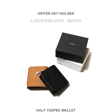
DIFFER KEY HOLDER
6,050円(本体5,500円、税550円)
HALF TEEPEE WALLET