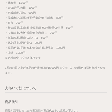
・北海道 1,300円
・青森/岩手/秋田 1000円
・宮城/山形/福島 900円
・茨城/栃木/群馬/埼玉/千葉/神奈川/山梨 800円
・東京 700円
・新潟/長野/富山/石川/福井/岐阜/静岡/愛知/三重 600円
・滋賀/京都/大阪/兵庫/奈良/和歌山 700円
・鳥取/島根/岡山/広島/山口 800円
・徳島/香川/愛媛/高知 900円
・福岡/佐賀/長崎/熊本/大分/宮崎/鹿児島 1000円
・沖縄 1,300円
※送料は全て税抜き価格です
1回のお買い上げ商品の合計金額が15,000円（税抜）以上の場合は送料無料となり
ます。
支払い方法について
商品代引
商品が到着しましたら配達員へ商品代金をお支払い下さい。