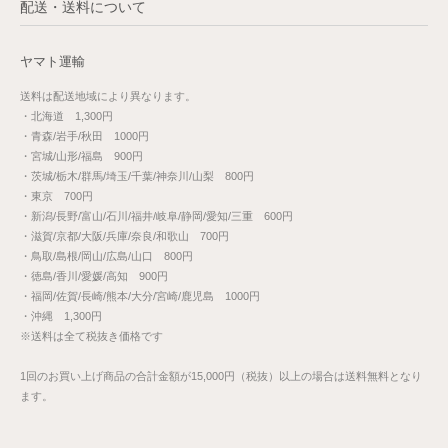
配送・送料について
ヤマト運輸
送料は配送地域により異なります。
・北海道 1,300円
・青森/岩手/秋田 1000円
・宮城/山形/福島 900円
・茨城/栃木/群馬/埼玉/千葉/神奈川/山梨 800円
・東京 700円
・新潟/長野/富山/石川/福井/岐阜/静岡/愛知/三重 600円
・滋賀/京都/大阪/兵庫/奈良/和歌山 700円
・鳥取/島根/岡山/広島/山口 800円
・徳島/香川/愛媛/高知 900円
・福岡/佐賀/長崎/熊本/大分/宮崎/鹿児島 1000円
・沖縄 1,300円
※送料は全て税抜き価格です
1回のお買い上げ商品の合計金額が15,000円（税抜）以上の場合は送料無料となり
ます。