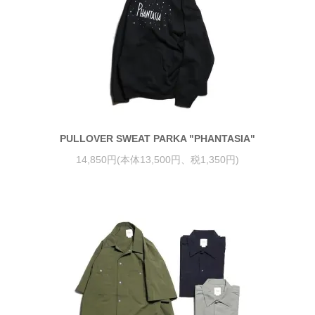
PULLOVER SWEAT PARKA "PHANTASIA"
14,850円(本体13,500円、税1,350円)