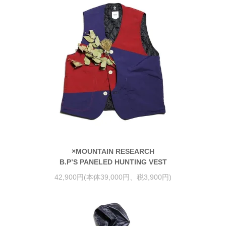
×MOUNTAIN RESEARCH
B.P’S PANELED HUNTING VEST
42,900円(本体39,000円、税3,900円)