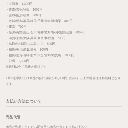
・北海道 1,300円
・青森/岩手/秋田 1000円
・宮城/山形/福島 900円
・茨城/栃木/群馬/埼玉/千葉/神奈川/山梨 800円
・東京 700円
・新潟/長野/富山/石川/福井/岐阜/静岡/愛知/三重 600円
・滋賀/京都/大阪/兵庫/奈良/和歌山 700円
・鳥取/島根/岡山/広島/山口 800円
・徳島/香川/愛媛/高知 900円
・福岡/佐賀/長崎/熊本/大分/宮崎/鹿児島 1000円
・沖縄 1,300円
※送料は全て税抜き価格です
1回のお買い上げ商品の合計金額が15,000円（税抜）以上の場合は送料無料となり
ます。
支払い方法について
商品代引
商品が到着しましたら配達員へ商品代金をお支払い下さい。