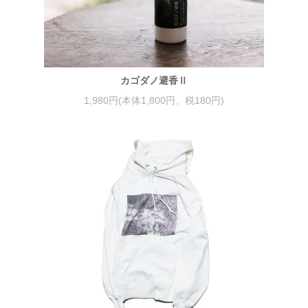
カゴダノ避香Ⅱ
1,980円(本体1,800円、税180円)