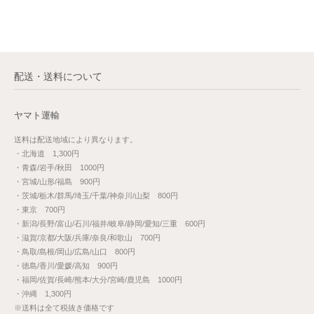
配送・送料について
ヤマト運輸
送料は配送地域により異なります。
・北海道 1,300円
・青森/岩手/秋田 1000円
・宮城/山形/福島 900円
・茨城/栃木/群馬/埼玉/千葉/神奈川/山梨 800円
・東京 700円
・新潟/長野/富山/石川/福井/岐阜/静岡/愛知/三重 600円
・滋賀/京都/大阪/兵庫/奈良/和歌山 700円
・鳥取/島根/岡山/広島/山口 800円
・徳島/香川/愛媛/高知 900円
・福岡/佐賀/長崎/熊本/大分/宮崎/鹿児島 1000円
・沖縄 1,300円
※送料は全て税抜き価格です