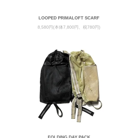
LOOPED PRIMALOFT SCARF
8,580円(本体7,800円、税780円)
FOLDING DAY PACK