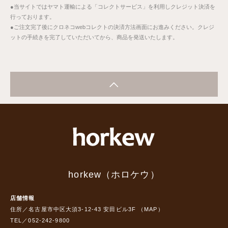
●当サイトではヤマト運輸による「コレクトサービス」を利用しクレジット決済を
行っております。
●ご注文完了後にクロネコwebコレクトの決済方法画面にお進みください。クレジ
ットの手続きを完了していただいてから、商品を発送いたします。
horkew（ホロケウ）
店舗情報
住所／名古屋市中区大須3-12-43 安田ビル3F （
MAP
）
TEL／052-242-9800