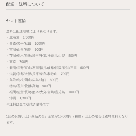
配送・送料について
ヤマト運輸
送料は配送地域により異なります。
・北海道 1,300円
・青森/岩手/秋田 1000円
・宮城/山形/福島 900円
・茨城/栃木/群馬/埼玉/千葉/神奈川/山梨 800円
・東京 700円
・新潟/長野/富山/石川/福井/岐阜/静岡/愛知/三重 600円
・滋賀/京都/大阪/兵庫/奈良/和歌山 700円
・鳥取/島根/岡山/広島/山口 800円
・徳島/香川/愛媛/高知 900円
・福岡/佐賀/長崎/熊本/大分/宮崎/鹿児島 1000円
・沖縄 1,300円
※送料は全て税抜き価格です
1回のお買い上げ商品の合計金額が15,000円（税抜）以上の場合は送料無料となり
ます。