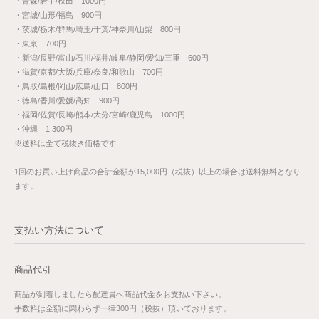
・青森/岩手/秋田 1000円
・宮城/山形/福島 900円
・茨城/栃木/群馬/埼玉/千葉/神奈川/山梨 800円
・東京 700円
・新潟/長野/富山/石川/福井/岐阜/静岡/愛知/三重 600円
・滋賀/京都/大阪/兵庫/奈良/和歌山 700円
・鳥取/島根/岡山/広島/山口 800円
・徳島/香川/愛媛/高知 900円
・福岡/佐賀/長崎/熊本/大分/宮崎/鹿児島 1000円
・沖縄 1,300円
※送料は全て税抜き価格です
1回のお買い上げ商品の合計金額が15,000円（税抜）以上の場合は送料無料となり
ます。
支払い方法について
商品代引
商品が到着しましたら配達員へ商品代金をお支払い下さい。
手数料は金額に関わらず一律300円（税抜）頂いております。