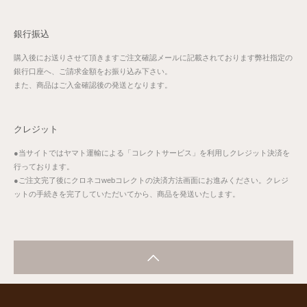
銀行振込
購入後にお送りさせて頂きますご注文確認メールに記載されております弊社指定の
銀行口座へ、ご請求金額をお振り込み下さい。
また、商品はご入金確認後の発送となります。
クレジット
●当サイトではヤマト運輸による「コレクトサービス」を利用しクレジット決済を
行っております。
●ご注文完了後にクロネコwebコレクトの決済方法画面にお進みください。クレジ
ットの手続きを完了していただいてから、商品を発送いたします。