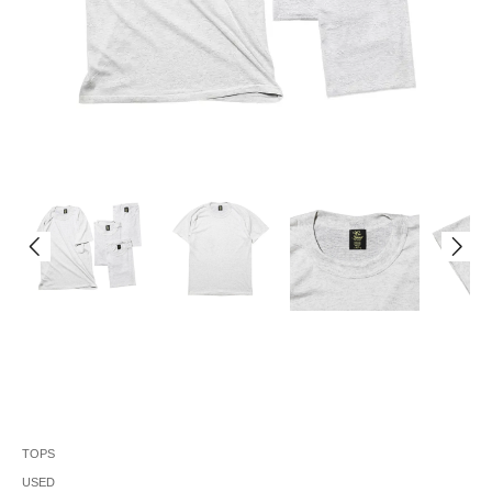
TOPS
USED