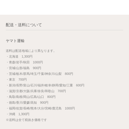
配送・送料について
ヤマト運輸
送料は配送地域により異なります。
・北海道 1,300円
・青森/岩手/秋田 1000円
・宮城/山形/福島 900円
・茨城/栃木/群馬/埼玉/千葉/神奈川/山梨 800円
・東京 700円
・新潟/長野/富山/石川/福井/岐阜/静岡/愛知/三重 600円
・滋賀/京都/大阪/兵庫/奈良/和歌山 700円
・鳥取/島根/岡山/広島/山口 800円
・徳島/香川/愛媛/高知 900円
・福岡/佐賀/長崎/熊本/大分/宮崎/鹿児島 1000円
・沖縄 1,300円
※送料は全て税抜き価格です