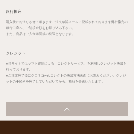
銀行振込
購入後にお送りさせて頂きますご注文確認メールに記載されております弊社指定の
銀行口座へ、ご請求金額をお振り込み下さい。
また、商品はご入金確認後の発送となります。
クレジット
●当サイトではヤマト運輸による「コレクトサービス」を利用しクレジット決済を
行っております。
●ご注文完了後にクロネコwebコレクトの決済方法画面にお進みください。クレジ
ットの手続きを完了していただいてから、商品を発送いたします。