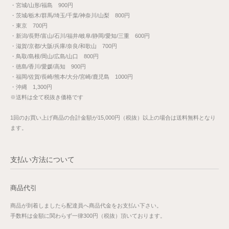
・宮城/山形/福島 900円
・茨城/栃木/群馬/埼玉/千葉/神奈川/山梨 800円
・東京 700円
・新潟/長野/富山/石川/福井/岐阜/静岡/愛知/三重 600円
・滋賀/京都/大阪/兵庫/奈良/和歌山 700円
・鳥取/島根/岡山/広島/山口 800円
・徳島/香川/愛媛/高知 900円
・福岡/佐賀/長崎/熊本/大分/宮崎/鹿児島 1000円
・沖縄 1,300円
※送料は全て税抜き価格です
1回のお買い上げ商品の合計金額が15,000円（税抜）以上の場合は送料無料となり
ます。
支払い方法について
商品代引
商品が到着しましたら配達員へ商品代金をお支払い下さい。
手数料は金額に関わらず一律300円（税抜）頂いております。