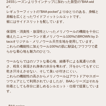
24SSシーズンよりラインナップに加わった新型の"BAA wid
e"。
レギュラーフィットの"BAA pocket"よりゆとりのある、身幅と
肩幅を広くとったワイドフィットシルエットです。
裾にはサイドスリットを配しています。
保湿性・消臭性・放湿性といったメリノウールの機能を十分に
備えたニュージーランド産メリノウール100%のBROWN by 2-
tacsオリジナル・メリノウール天竺生地を使用しています。
これらの機能性に加えウール100%の肌に馴染むフワフワで柔
らかな着心地も魅力のひとつ。
ウールならではのソフトな着心地、細番手による風通りの良
さ、程良く保湿され身体の水分を奪わず、汗をかいてもすぐに
乾き汗冷えさせない、そして臭いが付きにくい。
これらの機能性の高さからメリノウールはアウトドアやスポー
ツウェアとして利用されていましたが、BAAシリーズはそれを
街着としても存分に楽しめるシルエット・仕様で提案していま
す。