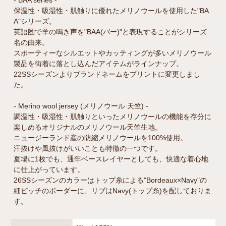
- BAA series -
保温性・吸湿性・肌触りに優れたメリノウールを使用した"BA
A"シリーズ。
英語圏で羊の鳴き声を"BAA(バー)"と表現することがシリーズ
名の由来。
スポーティーなシルエットやカッティングが多いメリノウール
製品を街着に落とし込んだアイテムがラインナップ。
22SSシーズンよりブランドネームをプリントに変更しまし
た。
- Merino wool jersey (メリノウール 天竺) -
調温性・吸湿性・肌触りといったメリノウールの機能を存分に
楽しめるオリジナルのメリノウール天竺生地。
ニュージーランド産の防縮メリノウールを100%使用。
汗抜けや風抜けがいいことも特徴の一つです。
夏場に1枚でも、通年ベースレイヤーとしても、快適な着心地
に仕上がっています。
26SSシーズンのカラーはトップ糸による"Bordeaux×Navy"の
細ピッチのボーダーに、リブはNavy(トップ糸)を配しておりま
す。