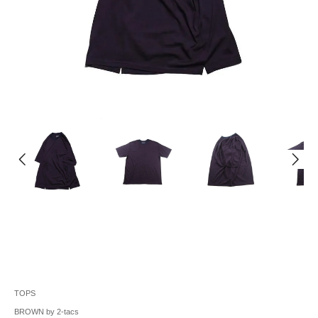
TOPS
BROWN by 2-tacs