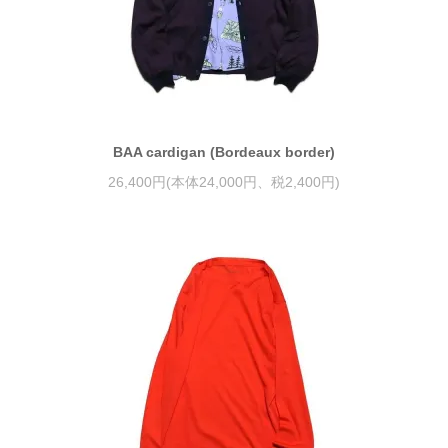
BAA cardigan (Bordeaux border)
26,400円(本体24,000円、税2,400円)