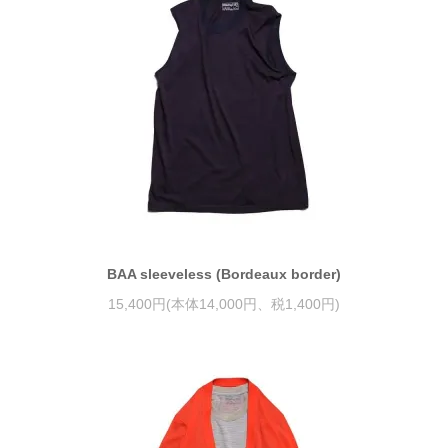
BAA sleeveless (Bordeaux border)
15,400円(本体14,000円、税1,400円)