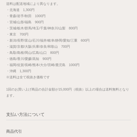
送料は配送地域により異なります。
・北海道 1,300円
・青森/岩手/秋田 1000円
・宮城/山形/福島 900円
・茨城/栃木/群馬/埼玉/千葉/神奈川/山梨 800円
・東京 700円
・新潟/長野/富山/石川/福井/岐阜/静岡/愛知/三重 600円
・滋賀/京都/大阪/兵庫/奈良/和歌山 700円
・鳥取/島根/岡山/広島/山口 800円
・徳島/香川/愛媛/高知 900円
・福岡/佐賀/長崎/熊本/大分/宮崎/鹿児島 1000円
・沖縄 1,300円
※送料は全て税抜き価格です
1回のお買い上げ商品の合計金額が15,000円（税抜）以上の場合は送料無料となり
ます。
支払い方法について
商品代引