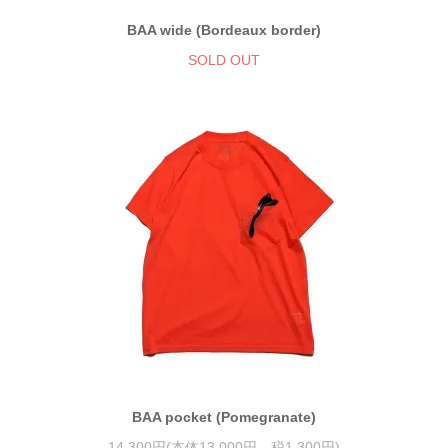
BAA wide (Bordeaux border)
SOLD OUT
BAA pocket (Pomegranate)
14,300円(本体13,000円、税1,300円)